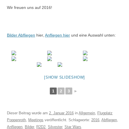
Wir freuen uns auf 2016!
Bilder Abfliegen
hier,
Anfliegen hier
und eine Auswahl unten:
[SHOW SLIDESHOW]
1
2
3
►
Dieser Beitrag wurde am
2. Januar 2016
in
Allgemein
,
Flugplatz
Poppenroth
,
Meetings
veröffentlicht. Schlagworte:
2016
,
Abfliegen
,
Anfliegen
,
Bilder
,
R2D2
,
Silvester
,
Star Wars
.