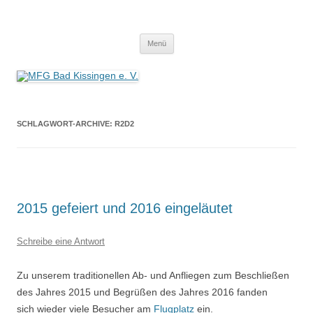
MFG Bad Kissingen e. V.
Modellflugverein in Bad Kissingen mit eigenem Flugfeld. Wir leben unser
Zum
Hobby.
Menü
Inhalt
springen
SCHLAGWORT-ARCHIVE:
R2D2
2015 gefeiert und 2016 eingeläutet
Schreibe eine Antwort
Zu unserem traditionellen Ab- und Anfliegen zum Beschließen
des Jahres 2015 und Begrüßen des Jahres 2016 fanden
sich wieder viele Besucher am
Flugplatz
ein.