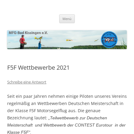
MFG Bad Kissingen e. V.
Modellflugverein in Bad Kissingen mit eigenem Flugfeld. Wir leben
Zum
unser Hobby.
Menü
Inhalt
springen
F5F Wettbewerbe 2021
Schreibe eine Antwort
Seit ein paar Jahren nehmen einige Piloten unseres Vereins
regelmäßig an Wettbewerben Deutschen Meisterschaft in
der Klasse F5F Motorsegelflug aus. Die genaue
Bezeichnung lautet:
„Teilwettbewerb zur Deutschen
Meisterschaft und Wettbewerb der CONTEST Eurotour in der
Klasse F5F“.