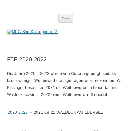
MFG Bad Kissingen e. V.
Modellflugverein in Bad Kissingen mit eigenem Flugfeld. Wir leben unser
Zum
Hobby.
Menü
Inhalt
springen
F5F 2020-2022
Die Jahre 2020 – 2022 waren von Corona geprägt, sodass
leider weniger Wettbewerbe ausgetragen werden konnten. Wir
Kissinger besuchten 2021 die Wettbewerbe in Biebertal und
Waldeck, sowie in 2022 einen Wettbewerb in Biebertal.
2020-2022
»
2021-08-21 WALDECK AM EDERSEE