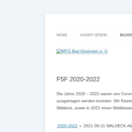
Modellflugverein in Bad Kissingen mit eigen
MFG Bad Kissingen e
NEWS
UNSER VEREIN
BILDE
UNSER PLATZ
F5F 2
MITGLIEDSCHAFT
2019 
FLUGPLATZORDNUNG
2018 
F5F 2020-2022
BEITRÄGE
2017 
Die Jahre 2020 – 2022 waren von Coron
SATZUNG
2016
ausgetragen werden konnten. Wir Kissin
Waldeck, sowie in 2022 einen Wettbewerb
2016: ARTIKEL ZUM 30 JÄHRIG
2015
FLUGBEWEGUNGEN
2014
2020-2022
»
2021-08-21 WALDECK A