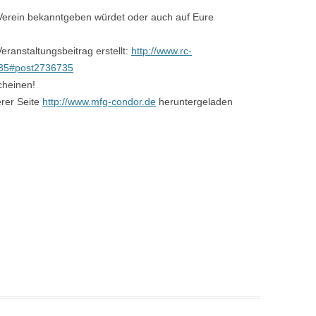
Verein bekanntgeben würdet oder auch auf Eure
eranstaltungsbeitrag erstellt:
http://www.rc-
735#post2736735
cheinen!
rer Seite
http://www.mfg-condor.de
heruntergeladen