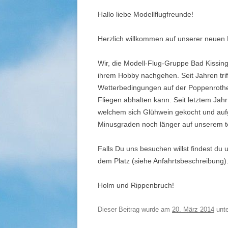
2010 
Hallo liebe Modellflugfreunde!
2006 
Herzlich willkommen auf unserer neue
– 200
Wir, die Modell-Flug-Gruppe Bad Kissinge
UNSE
ihrem Hobby nachgehen. Seit Jahren triff
BILD
Wetterbedingungen auf der Poppenrother
Fliegen abhalten kann. Seit letztem Jah
welchem sich Glühwein gekocht und aufg
Minusgraden noch länger auf unserem to
Falls Du uns besuchen willst findest d
dem Platz (siehe Anfahrtsbeschreibung)
Holm und Rippenbruch!
Dieser Beitrag wurde am
20. März 2014
unt