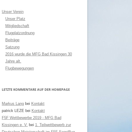
Unser Verein
Unser Platz
Mitgliedschaft
Flugplatzordnung
Beiträge
Satzung
2016 wurde die MFG Bad Kissingen 30
Jahre alt.
Flugbewegungen
LETZTE KOMMENTARE AUF DER HOMEPAGE
Markus Lang
bei
Kontakt
patrick LEZE
bei
Kontakt
F5F Wettbewerbe 2019 - MFG Bad
Kissingen e. V.
bei
1. Teilwettbewerb zur
Deutschen Meisterschaft im F5F-Segelflug