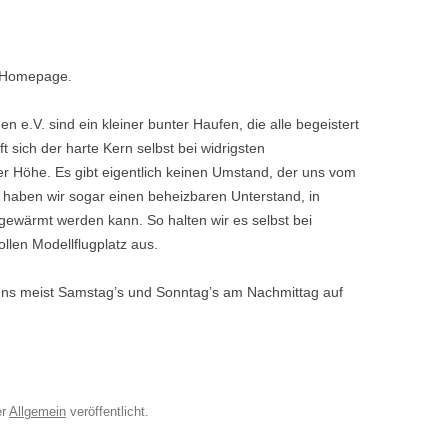
– 2013
– 2009
n Homepage.
5
n e.V. sind ein kleiner bunter Haufen, die alle begeistert
RE ANFÄNGE
t sich der harte Kern selbst bei widrigsten
ER VON MITGLIEDERN
 Höhe. Es gibt eigentlich keinen Umstand, der uns vom
r haben wir sogar einen beheizbaren Unterstand, in
ewärmt werden kann. So halten wir es selbst bei
llen Modellflugplatz aus.
u uns meist Samstag’s und Sonntag’s am Nachmittag auf
.
er
Allgemein
veröffentlicht.