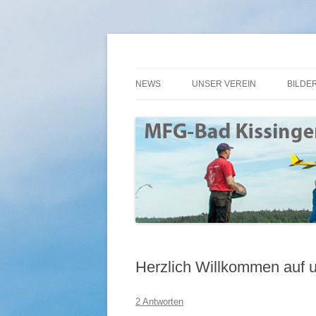
Modellflugverein in Bad Kissingen mit eigen
MFG Bad Kissingen e
NEWS
UNSER VEREIN
BILDE
UNSER PLATZ
F5F 2
MITGLIEDSCHAFT
2019 
FLUGPLATZORDNUNG
2018 
BEITRÄGE
2017 
SATZUNG
2016
2016: ARTIKEL ZUM 30 JÄHRIG
2015
Herzlich Willkommen auf
FLUGBEWEGUNGEN
2014
2 Antworten