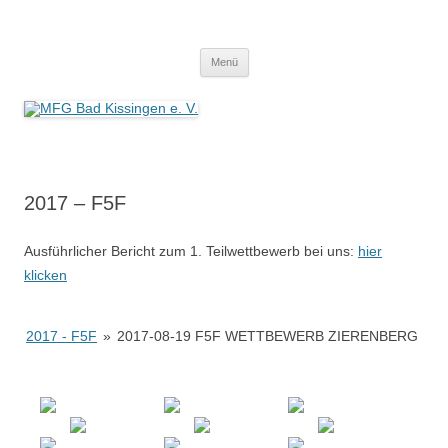
MFG Bad Kissingen e. V.
Modellflugverein in Bad Kissingen mit eigenem Flugfeld. Wir leben unser
Zum
Hobby.
Menü
Inhalt
springen
2017 – F5F
Ausführlicher Bericht zum 1. Teilwettbewerb bei uns:
hier
klicken
2017 - F5F
»
2017-08-19 F5F WETTBEWERB ZIERENBERG