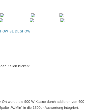
– 2013
– 2009
5
RE ANFÄNGE
SHOW SLIDESHOW]
ER VON MITGLIEDERN
den Zeilen klicken:
r Ort wurde die 900 W Klasse durch addieren von 400
palte „W/Min“ in die 1300er Auswertung integriert.