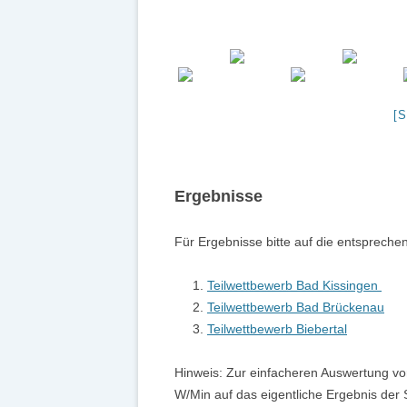
2010 
2006 
– 200
UNSE
[
BILD
Ergebnisse
Für Ergebnisse bitte auf die entsprechen
Teilwettbewerb Bad Kissingen
Teilwettbewerb Bad Brückenau
Teilwettbewerb Biebertal
Hinweis: Zur einfacheren Auswertung vo
W/Min auf das eigentliche Ergebnis der S