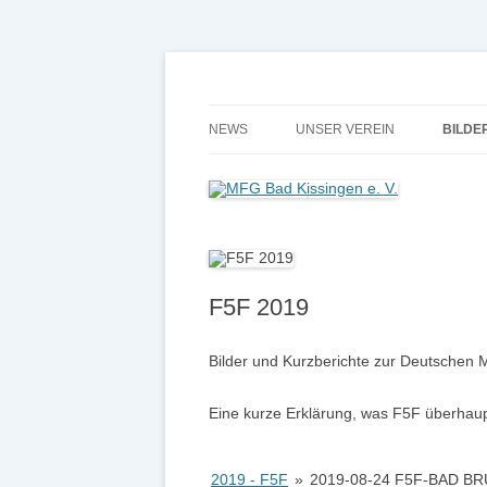
Modellflugverein in Bad Kissingen mit eigen
MFG Bad Kissingen e
NEWS
UNSER VEREIN
BILDE
UNSER PLATZ
F5F 2
MITGLIEDSCHAFT
2019 
FLUGPLATZORDNUNG
2018 
F5F 2019
BEITRÄGE
2017 
SATZUNG
2016
Bilder und Kurzberichte zur Deutschen 
2016: ARTIKEL ZUM 30 JÄHRIG
2015
Eine kurze Erklärung, was F5F überhaupt 
FLUGBEWEGUNGEN
2014
2019 - F5F
»
2019-08-24 F5F-BAD B