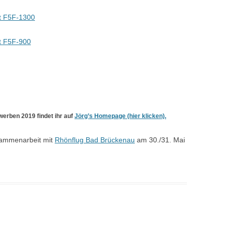
t F5F-1300
t F5F-900
werben 2019 findet ihr auf
Jörg’s Homepage (hier klicken).
usammenarbeit mit
Rhönflug Bad Brückenau
am 30./31. Mai